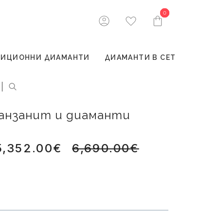
0
0
ТИЦИОННИ ДИАМАНТИ
ДИАМАНТИ В СЕТ
 танзанит и диаманти
5,352.00€
6,690.00€