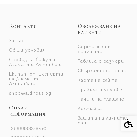
Контакти
Обслужване на
клиенти
За нас
Сертификат
Общи условия
диаманти
Сервиз на бижута
Таблица с размери
Диаманти Алтънбаш
Свържете се с нас
Екипът от Експерти
на Диаманти
Карта на сайта
Алтънбаш
Правила и условия
shop@altinbas.bg
Начини на плащане
Онлайн
Доставка
информация
Защита на личните
Спе
данни
+359883336050