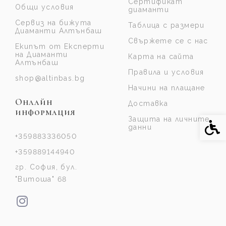
Сертификат
Общи условия
диаманти
Сервиз на бижута
Таблица с размери
Диаманти Алтънбаш
Свържете се с нас
Екипът от Експерти
на Диаманти
Карта на сайта
Алтънбаш
Правила и условия
shop@altinbas.bg
Начини на плащане
Онлайн
Доставка
информация
Защита на личните
Спе
данни
+359883336050
+359889144940
гр. София, бул.
"Витоша" 68