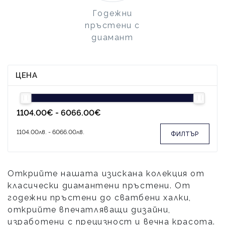
Годежни
пръстени с
диамант
ЦЕНА
ФИЛТЪР
Открийте нашата изискана колекция от
класически диамантени пръстени. От
годежни пръстени до сватбени халки,
открийте впечатляващи дизайни,
изработени с прецизност и вечна красота.