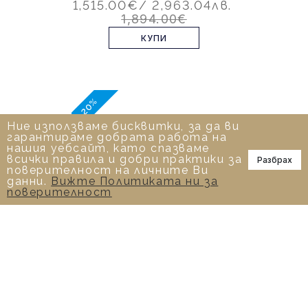
1,515.00€
/ 2,963.04лв.
1,894.00€
КУПИ
-20%
Ние използваме бисквитки, за да ви
гарантираме добрата работа на
нашия уебсайт, като спазваме
всички правила и добри практики за
Разбрах
📞
поверителност на личните Ви
данни.
Вижте Политиката ни за
поверителност
0.40 К ПРЪСТЕН С ДИАМАНТ