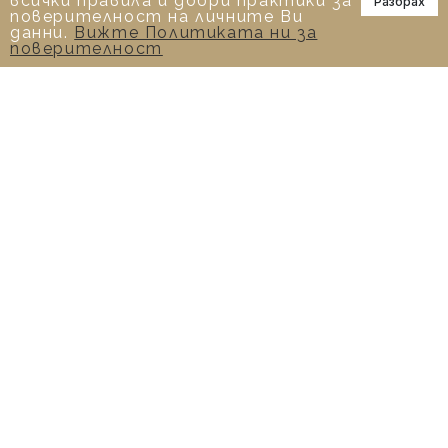
всички правила и добри практики за
Разбрах
📞
поверителност на личните Ви
данни.
Вижте Политиката ни за
поверителност
0.40 К ПРЪСТЕН С ДИАМАНТ
1,690.00€
/ 3,305.30лв.
2,113.00€
КУПИ
-20%