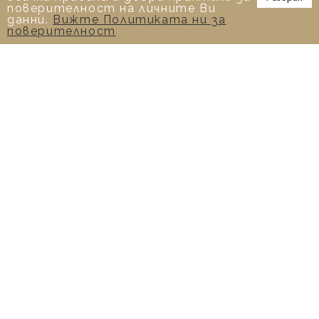
📞
поверителност на личните Ви
данни.
Вижте Политиката ни за
поверителност
0.90 К ОБЕЦИ КЛАСИКА С
ДИАМАНТИ
3,713.00€
/ 7,261.89лв.
4,642.00€
КУПИ
-20%