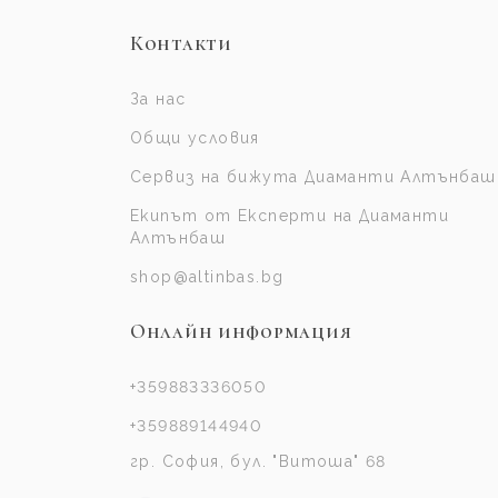
Контакти
За нас
Общи условия
Сервиз на бижута Диаманти Алтънбаш
Екипът от Експерти на Диаманти
Алтънбаш
shop@altinbas.bg
Онлайн информация
+359883336050
+359889144940
гр. София, бул. "Витоша" 68