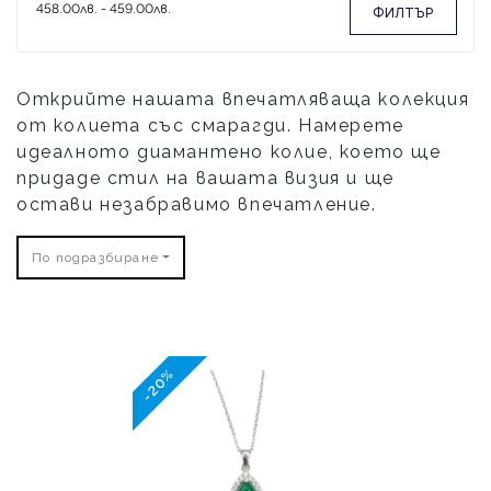
ФИЛТЪР
Открийте нашата впечатляваща колекция
от колиета със смарагди. Намерете
идеалното диамантено колие, което ще
придаде стил на вашата визия и ще
остави незабравимо впечатление.
По подразбиране
-20%