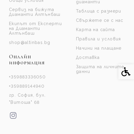
Общи условия
диаманти
Сервиз на бижута
Таблица с размери
Диаманти Алтънбаш
Свържете се с нас
Екипът от Експерти
на Диаманти
Карта на сайта
Алтънбаш
Правила и условия
shop@altinbas.bg
Начини на плащане
Онлайн
Доставка
информация
Защита на личните
Спе
данни
+359883336050
+359889144940
гр. София, бул.
"Витоша" 68