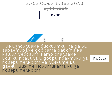
2,752.00€
/ 5,382.36лв.
3,441.00€
КУПИ
-20%
Ние използваме бисквитки, за да ви
гарантираме добрата работа на
нашия уебсайт, като спазваме
всички правила и добри практики за
Разбрах
📞
поверителност на личните Ви
данни.
Вижте Политиката ни за
поверителност
0.51 К КОЛИЕ С ДИАМАНТ