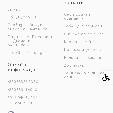
клиенти
За нас
Сертификат
Общи условия
диаманти
Сервиз на бижута
Таблица с размери
Диаманти Алтънбаш
Свържете се с нас
Екипът от Експерти
на Диаманти
Карта на сайта
Алтънбаш
Правила и условия
shop@altinbas.bg
Начини на плащане
Онлайн
Доставка
информация
Защита на личните
Спе
данни
+359883336050
+359889144940
гр. София, бул.
"Витоша" 68