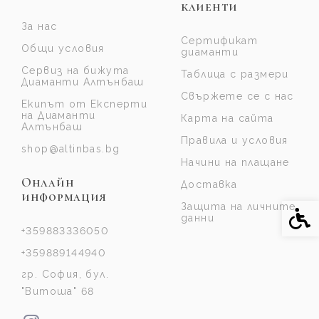
клиенти
За нас
Сертификат
Общи условия
диаманти
Сервиз на бижута
Таблица с размери
Диаманти Алтънбаш
Свържете се с нас
Екипът от Експерти
на Диаманти
Карта на сайта
Алтънбаш
Правила и условия
shop@altinbas.bg
Начини на плащане
Онлайн
Доставка
информация
Защита на личните
Спе
данни
+359883336050
+359889144940
гр. София, бул.
"Витоша" 68