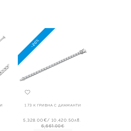
-20%
ТИ
1.73 K ГРИВНА С ДИАМАНТИ
5,328.00€
/ 10,420.50лв.
6,661.00€