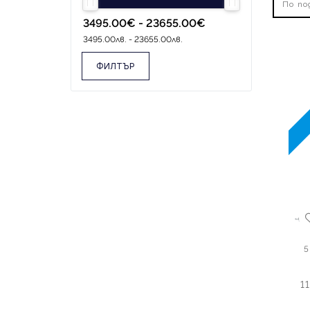
По по
ФИЛТЪР
5
1