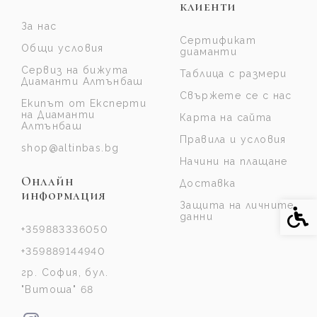
клиенти
За нас
Сертификат
Общи условия
диаманти
Сервиз на бижута
Таблица с размери
Диаманти Алтънбаш
Свържете се с нас
Екипът от Експерти
на Диаманти
Карта на сайта
Алтънбаш
Правила и условия
shop@altinbas.bg
Начини на плащане
Онлайн
Доставка
информация
Защита на личните
Спе
данни
+359883336050
+359889144940
гр. София, бул.
"Витоша" 68